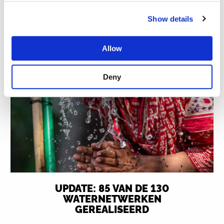
vrouwen uit de Dalit en Janajati
gemeenschappen een leidende rol
Show details
hadden.
Allow
Lees meer
Deny
UPDATE: 85 VAN DE 130
WATERNETWERKEN
GEREALISEERD