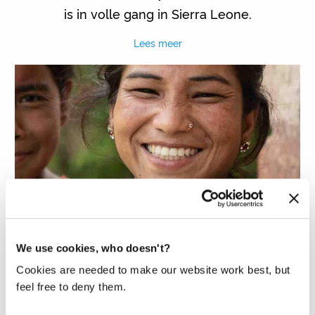
is in volle gang in Sierra Leone.
Lees meer
UPDATE: EINDRESULTATEN NEPAL
We use cookies, who doesn't?
Cookies are needed to make our website work best, but
Ontdek de resultaten van het Water by
feel free to deny them.
Women project in Nepal – waarbij