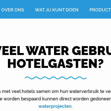
OVER ONS
WAT JIJ KUNT DOEN
PRODUC
EEL WATER GEBR
HOTELGASTEN?
 met veel hotels samen om hun waterverbruik te v
 die worden bespaard kunnen direct worden gedonee
waterprojecten.