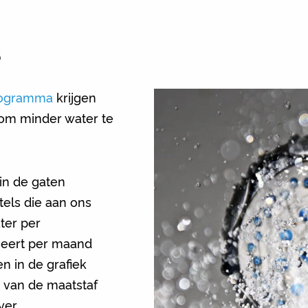
S
programma
krijgen
 om minder water te
in de gaten
tels die aan ons
ter per
ieert per maand
n in de grafiek
t van de maatstaf
ver