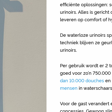
efficiënte oplossingen:
urinoirs. Alles is gerich
leveren op comfort of h
De waterloze urinoirs sp
techniek blijven ze geur
urinoirs.
Per gebruik wordt er 2 t
goed voor zo’n 750.000 li
dan 10.000 douches
en
mensen
in waterschaar
Voor de gast verandert 
concessies. Gewoon sli