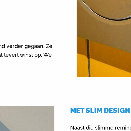
nd verder gegaan. Ze
t levert winst op. We
MET SLIM DESIGN
Naast die slimme remin