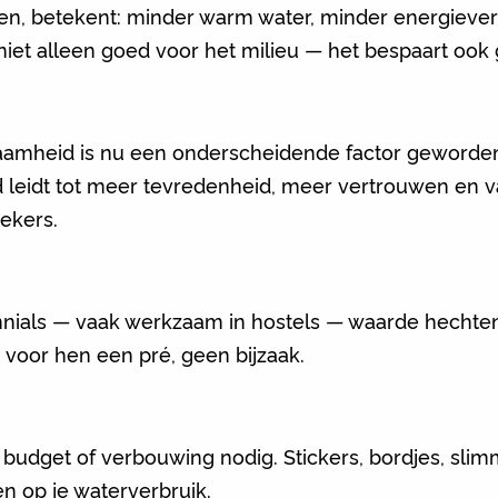
den, betekent: minder warm water, minder energiev
niet alleen goed voor het milieu — het bespaart ook g
aamheid is nu een onderscheidende factor geworden 
id leidt tot meer tevredenheid, meer vertrouwen en 
oekers.
lennials — vaak werkzaam in hostels — waarde hech
 voor hen een pré, geen bijzaak.
udget of verbouwing nodig. Stickers, bordjes, sli
n op je waterverbruik.