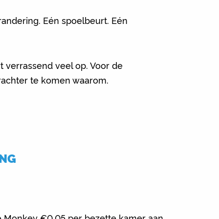
erandering. Eén spoelbeurt. Eén
rt verrassend veel op. Voor de
erachter te komen waarom.
ING
le Monkey €0,05 per bezette kamer aan