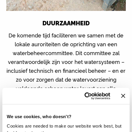
DUURZAAMHEID
De komende tijd faciliteren we samen met de
lokale auroriteiten de oprichting van een
waterbeheercommittee. Dit committee zal
verantwoordelijk zijn voor het watersysteem –
inclusief technisch en financieel beheer – en er
zo voor zorgen dat de watervoorziening
voldoende schoon water levert aan alle
huishoudens in de 6 dorpen en scholen.
De leden van het committee zullen door
We use cookies, who doesn't?
trainingen uitgerust worden met de benodigde
Cookies are needed to make our website work best, but
kennis en vaardigheden om het systeem goed