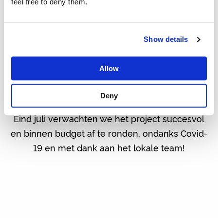
feel free to deny them.
te onderhouden. Maar dat niet alleen:
algemene informatie over onderwerpen als
schoon water, goede hygiene,
Show details
gedragsverandering en manieren om water te
filteren worden ook besproken. Hiermee
Allow
kunnen zij de gemeenschap blijven
informeren, ook in de toekomst!
Deny
Eind juli verwachten we het project succesvol
en binnen budget af te ronden, ondanks Covid-
19 en met dank aan het lokale team!