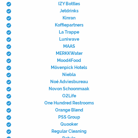
IZY Bottles
Jetdrinks
Kinran
Koffiepartners
La Trappe
Luniwave
MAAS
MERKKWater
Mood4Food
Mövenpick Hotels
Niebla
Noé Adviesbureau
Novon Schoonmaak
O2Life
One Hundred Restrooms
Orange Blend
PSS Group
Quooker
Regular Cleaning
Retulp