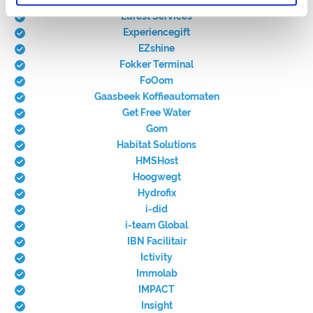
Eurest Services
Experiencegift
EZshine
Fokker Terminal
FoOom
Gaasbeek Koffieautomaten
Get Free Water
Gom
Habitat Solutions
HMSHost
Hoogwegt
Hydrofix
i-did
i-team Global
IBN Facilitair
Ictivity
Immolab
IMPACT
Insight