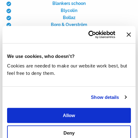
Blankers schoon
Blycolin
Bollaz
Borg & Overström
Bottle Up
Brew Monkey
Bunzl
Capriole
We use cookies, who doesn't?
Care for coffee
Cookies are needed to make our website work best, but
Castalie
feel free to deny them.
Chespack Hygiene
ClearCircle
CSS-schoonmaak
CWS Hygiëne Nederland
Show details
Delicious Ideas
Dokter Schoonmaak-organisatie
Allow
Dripl
Earthwise
EasyClean
Deny
ECS Global