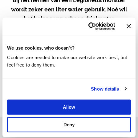
wordt zeker een liter water gebruik. Noé wil
het belang van schoon drinkwater
benadrukken door 2500 liter water per
monster te doneren als schoon drinkwater in
ontwikkelingslanden
via Made Blue.
We use cookies, who doesn't?
Cookies are needed to make our website work best, but
Meer over legionella preventie
feel free to deny them.
Show details
Allow
Deny