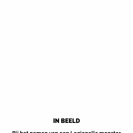
IN BEELD
Bij het nemen van een Legionella monster