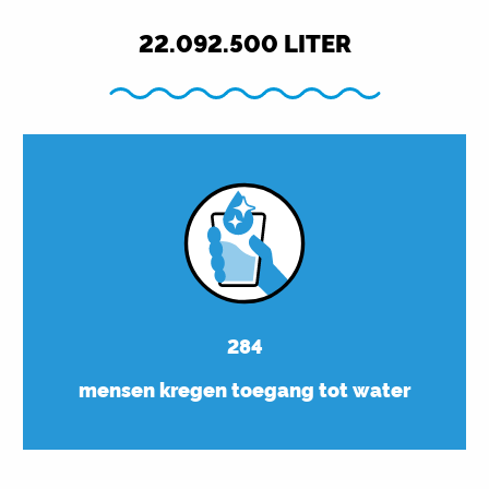
22.092.500
LITER
284
mensen kregen toegang tot water