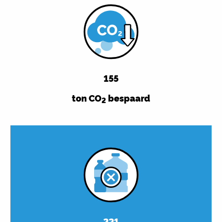
155
ton CO
bespaard
2
221