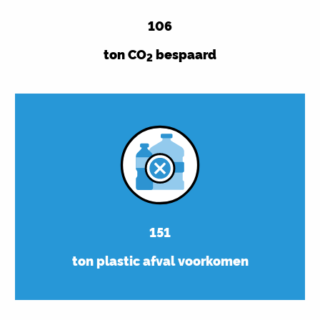
106
ton CO
bespaard
2
151
ton plastic afval voorkomen