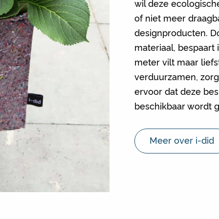
wil deze ecologisch
of niet meer draagba
designproducten. D
materiaal, bespaart 
meter vilt maar liefs
verduurzamen, zorg
ervoor dat deze besp
beschikbaar wordt 
Meer over i-did