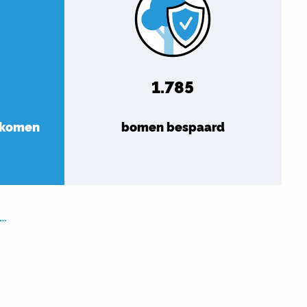
1.785
orkomen
bomen bespaard
n…