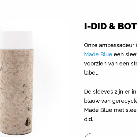
I-DID & BO
Onze ambassadeur i
Made Blue
een sleev
voorzien van een st
label.
De sleeves zijn er 
blauw van gerecycl
Made Blue met sleev
did.