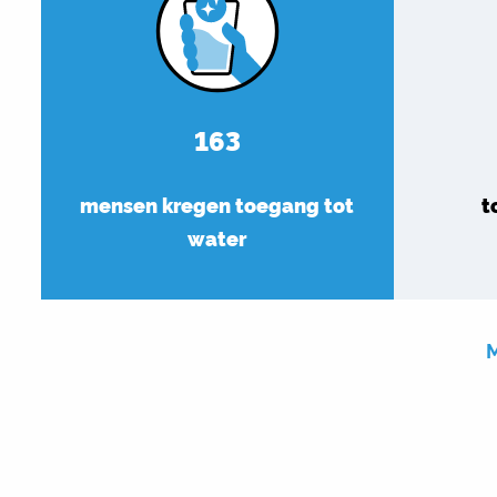
163
mensen kregen toegang tot
t
water
M