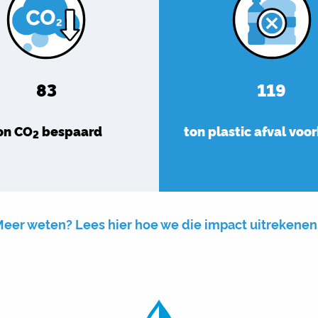
83
119
on CO
bespaard
ton plastic afval vo
2
eer weten? Lees hier hoe we die impact uitrekene