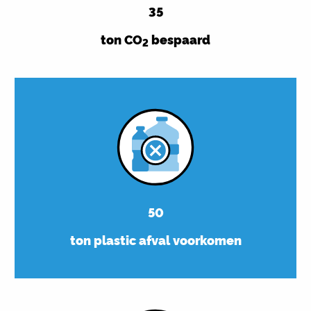
35
ton CO
bespaard
2
50
ton plastic afval voorkomen