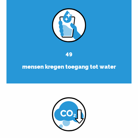
49
mensen kregen toegang tot water