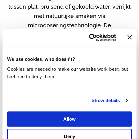
tussen plat, bruisend of gekoeld water, verrijkt
met natuurlijke smaken via
microdoseringstechnologie. De
smaakintensiteit is volledig aanpasbaar, en de
concentraten bevatten geen suikers of
calorieën. Het toestel is perfect voor kantoren,
We use cookies, who doesn't?
evenementen en thuisgebruik dankzij het
Cookies are needed to make our website work best, but
moderne ontwerp en gebruiksgemak.
feel free to deny them.
Daarnaast introduceert Hydrofix smaakopties
zoals citrus, bessen, en komkommer-limoen.
Proost!
Show details
Alle waterdispensers bekijken
Allow
Deny