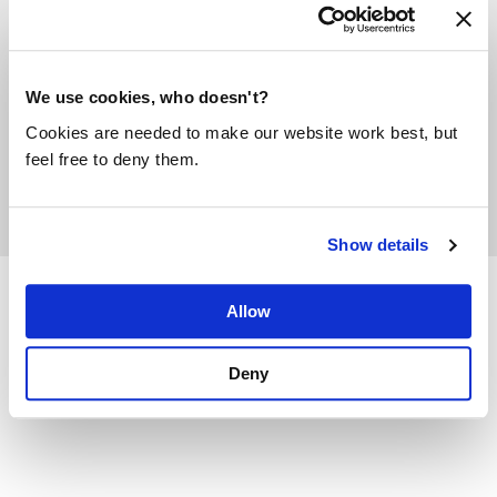
van klanten of nog meer liters realiseren mag
natuurlijk ook. Transparantie staat voorop en wij
helpen je graag om erover te communiceren!
We use cookies, who doesn't?
Cookies are needed to make our website work best, but
Alles over dit programma
feel free to deny them.
Show details
Allow
Deny
Meer ambassadeurs van dit programma: