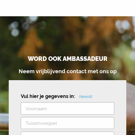
WORD OOK AMBASSADEUR
Neem vrijblijvend contact met ons op
Vul hier je gegevens in:
(Vereist)
V
o
T