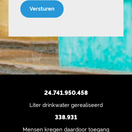
V
e
e
e
(
o
r
V
n
e
e
s
i
r
s
v
e
t)
a
i
s
n
t)
?
24.741.950.458
Liter drinkwater gerealiseerd
338.931
Mensen kregen daardoor toegang