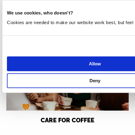
weldadige douchekop van Niebla zorgt
We use cookies, who doesn't?
voor 5000 liter schoon drinkwater in
Cookies are needed to make our website work best, but feel 
ontwikkelingslanden.
Lees meer
Allow
Deny
CARE FOR COFFEE