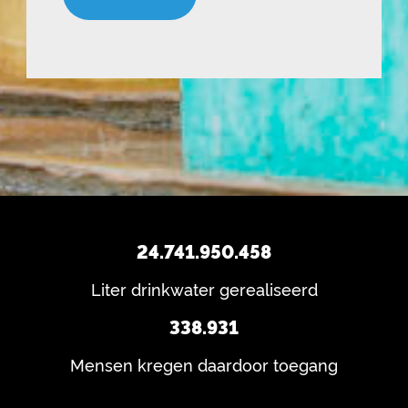
o
r
V
n
e
e
s
i
r
s
v
e
t)
a
i
s
n
t)
?
24.741.950.458
Liter drinkwater gerealiseerd
338.931
Mensen kregen daardoor toegang