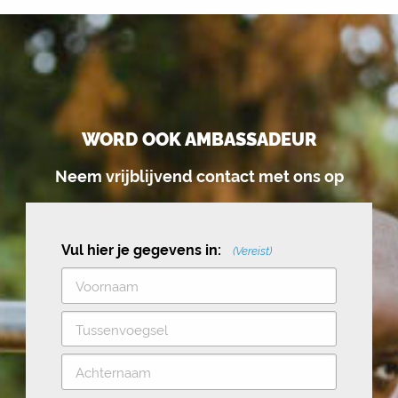
WORD OOK AMBASSADEUR
Neem vrijblijvend contact met ons op
Vul hier je gegevens in:
(Vereist)
V
o
T
o
u
r