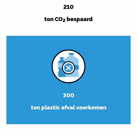
210
ton CO
bespaard
2
300
ton plastic afval voorkomen