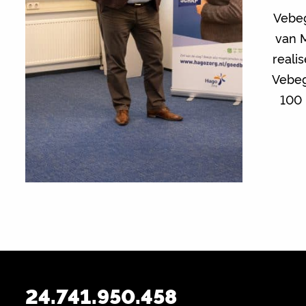
Vebeg
van 
reali
Vebeg
100 
24.741.950.458