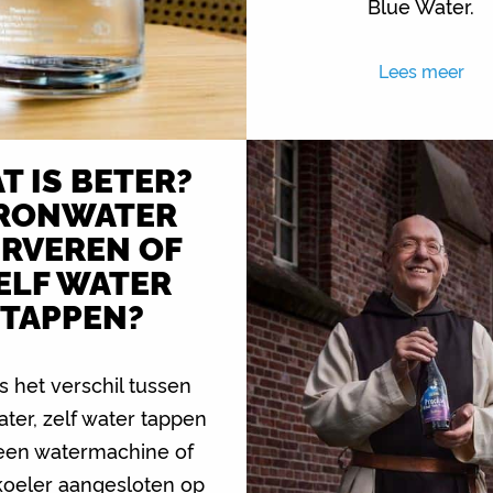
Blue Water.
Lees meer
T IS BETER?
RONWATER
ERVEREN OF
ELF WATER
TAPPEN?
s het verschil tussen
ter, zelf water tappen
een watermachine of
koeler aangesloten op