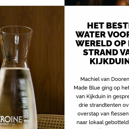
HET BEST
WATER VOOR
WERELD OP 
STRAND V
KIJKDUI
Machiel van Doore
Made Blue ging op het
van Kijkduin in gesp
drie strandtenten o
overstap van flesse
naar lokaal gebottel