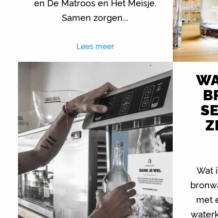
en De Matroos en Het Meisje.
Samen zorgen...
Lees meer
WA
B
S
Z
Wat i
bronwa
met 
water