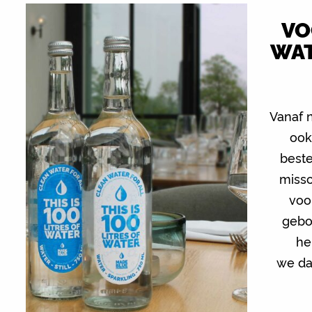
VO
WAT
Vanaf n
ook
beste
missc
voo
gebo
he
we da