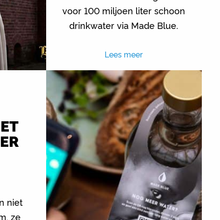
voor 100 miljoen liter schoon
drinkwater via Made Blue.
Lees meer
ET
TER
E
n niet
m, ze