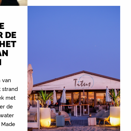
E
 DE
HET
AN
N
n van
 strand
rek met
ver de
nwater
d Made