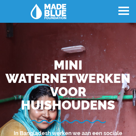
MINI
WATERNETWERKEN
VOOR
HUISHOUDENS
In Bangladesh werken we aan een sociale