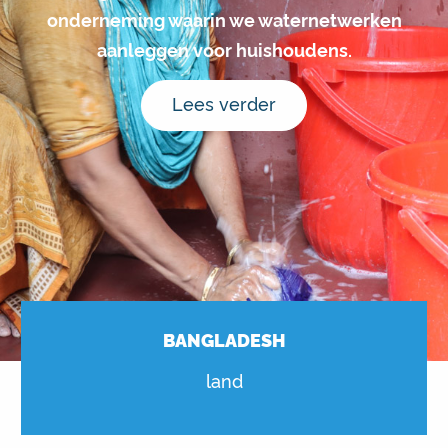
onderneming waarin we waternetwerken
aanleggen voor huishoudens.
Lees verder
BANGLADESH
land