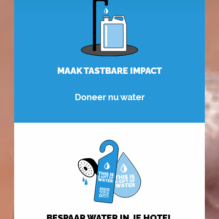
MAAK TASTBARE IMPACT
Doneer nu water
BESPAAR WATER IN JE HOTEL