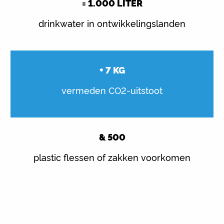
=
1.000
LITER
drinkwater in ontwikkelingslanden
+
7
KG
vermeden CO2-uitstoot
&
500
plastic flessen of zakken voorkomen