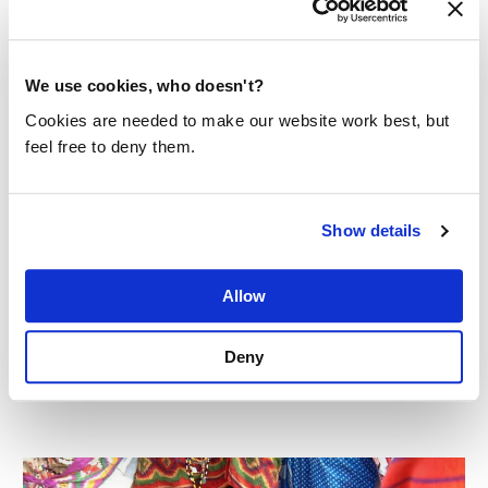
We use cookies, who doesn't?
+
7
KG
Cookies are needed to make our website work best, but
vermeden CO2-uitstoot
feel free to deny them.
Show details
&
500
plastic flessen of zakken voorkomen
Allow
Deny