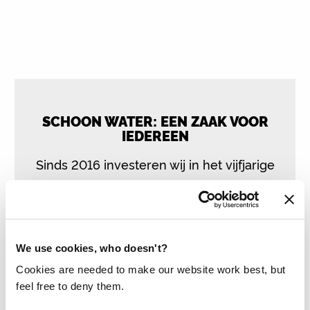
SCHOON WATER: EEN ZAAK VOOR
IEDEREEN
Sinds 2016 investeren wij in het vijfjarige
gezondheidsprogramma ‘Schoon water: een
zaak voor iedereen’ uitgevoerd door Amref
Flying Doctors.
We use cookies, who doesn't?
Het doel is om ruim 140.000 mensen te
Cookies are needed to make our website work best, but
bereiken in sloppenwijken en arme buurten in
feel free to deny them.
Ethiopië met toegang tot water, sanitaire