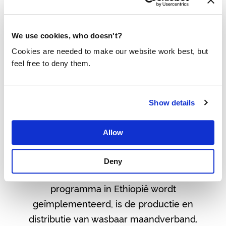
We use cookies, who doesn't?
Cookies are needed to make our website work best, but
feel free to deny them.
Show details
WASBAAR MAANDVERBAND –
Allow
DOOR ÉN VOOR IEDEREEN
Deny
Een mooi detail van het WASH
programma in Ethiopië wordt
geïmplementeerd, is de productie en
distributie van wasbaar maandverband.