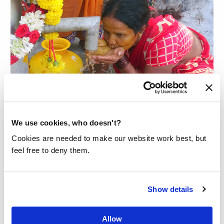
BOREN NAAR WATER
We use cookies, who doesn't?
Cookies are needed to make our website work best, but
In India helpen we om 10 boorputten
feel free to deny them.
aan te leggen voor afgelegen dorpen.
Hoe gaat dat in z'n werk? We vertellen
Show details
het je graag.
Lees meer
Allow