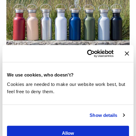
RETULPS MISSION INDISPOSABLE
2020 UITGELEGD
We use cookies, who doesn't?
Cookies are needed to make our website work best, but
feel free to deny them.
Retulps Mission Indisposable 2020: 20
miloen liter schoon drinkwater. Hoe
pakt Retulp dit aan samen met Made
Show details
Blue?
Lees meer
Allow