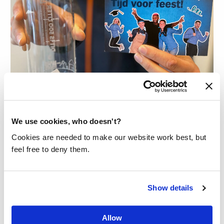
WATERFLESSEN MET ALBERT HEIJN
EN I-DID
We use cookies, who doesn't?
Albert Heijn wilde graag hun geslaagde
Cookies are needed to make our website work best, but
medewerkers feliciteren met een
feel free to deny them.
bijzonder cadeau: onze Bottle Made
Blue met een unieke sleeve gemaakt
Show details
van hun oude uniformen.
Lees meer
Allow