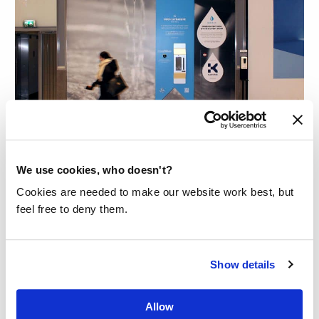
HOOG CATHARIJNE OPENT HET
GROOTSTE WATERTAPPUNT VAN
NEDERLAND
We use cookies, who doesn't?
Cookies are needed to make our website work best, but
Sinds kort kun je in Hoog Catharijne zelf
feel free to deny them.
gekoeld en gefilterd water tappen uit
een waterkoeler van de Made Blue
Show details
Foundation.
Lees meer
Allow