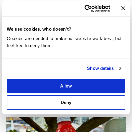
aan een betere toekomst.
Lees meer
We use cookies, who doesn't?
Cookies are needed to make our website work best, but
feel free to deny them.
Bekijk alle projecten
Show details
Allow
LAATSTE UPDATES
Deny